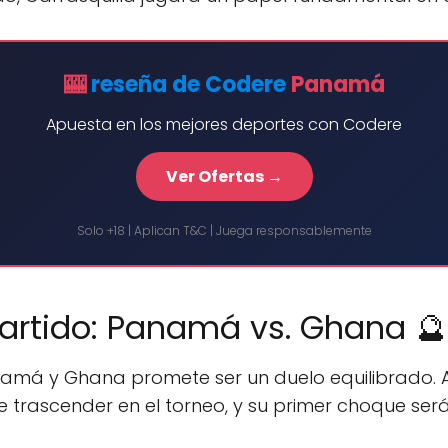
🎰
reseña de Codere
Panamá
Apuesta en los mejores deportes con Codere
Ver Ofertas →
Solo +18 | Aplican T&C | Juega responsablemente
Partido: Panamá vs. Ghana 🔮
namá y Ghana promete ser un duelo equilibrado. 
 trascender en el torneo, y su primer choque será