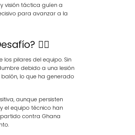
y visión táctica guíen a
cisivo para avanzar a la
safío? 🏃‍♂️
os pilares del equipo. Sin
dumbre debido a una lesión
n balón, lo que ha generado
itiva, aunque persisten
y el equipo técnico han
l partido contra Ghana
nto.