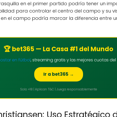
asquilla en el primer partido podría tener un impa
ilidad para controlar el centro del campo y su vi
ia en el campo podría marcar la diferencia entre u
🏆 bet365 — La Casa #1 del Mundo
star en fútbol
, streaming gratis y las mejores cuotas d
Ir a bet365 →
Solo +18 | Aplican T&C | Juega responsablemente
ristiansen: Uso Estratégico 