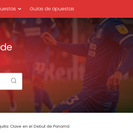
uestas
Guías de apuestas
 de
uilla: Clave en el Debut de Panamá