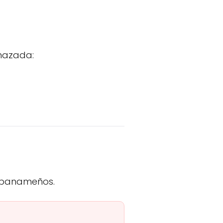
chazada:
s panameños.