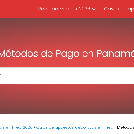
Panamá Mundial 2026
Casas de ap
Métodos de Pago en Panam
as en línea 2026
Guías de apuestas deportivas en línea
Métodos