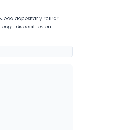
edo depositar y retirar
e pago disponibles en