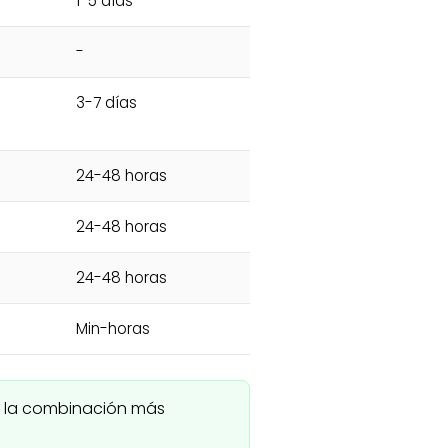
1-5 días
-
3-7 días
24-48 horas
24-48 horas
24-48 horas
Min-horas
 es la combinación más