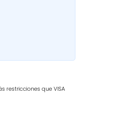
 restricciones que VISA