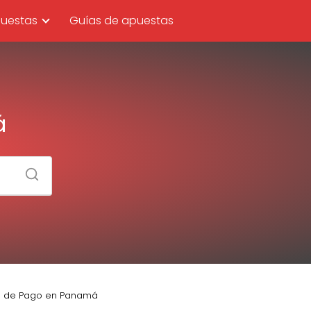
uestas
Guías de apuestas
á
 de Pago en Panamá