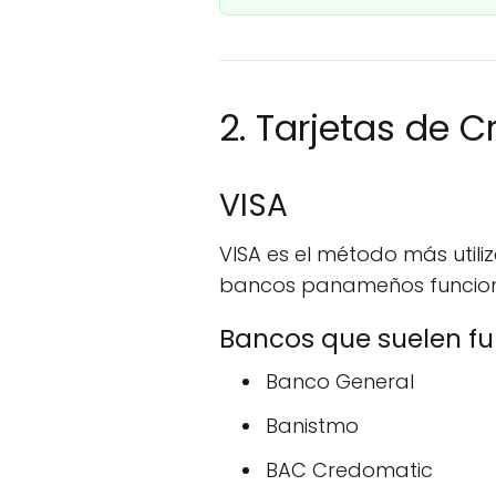
2. Tarjetas de C
VISA
VISA es el método más util
bancos panameños funcion
Bancos que suelen fu
Banco General
Banistmo
BAC Credomatic