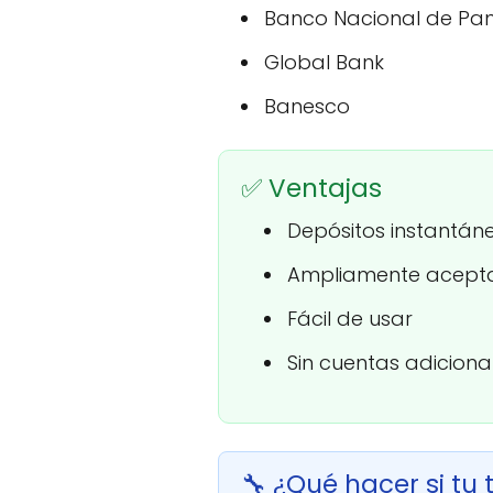
Banco Nacional de P
Global Bank
Banesco
✅ Ventajas
Depósitos instantán
Ampliamente acept
Fácil de usar
Sin cuentas adiciona
🔧 ¿Qué hacer si tu