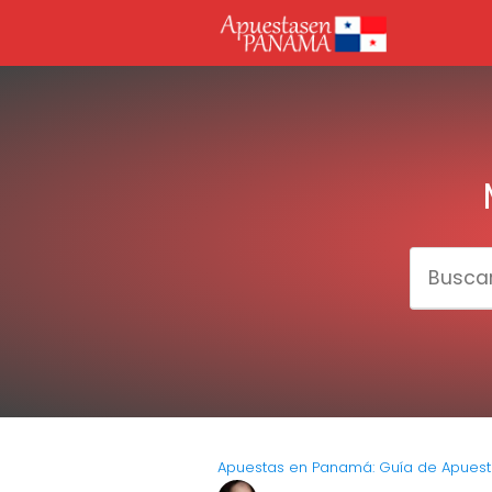
Apuestas en Panamá: Guía de Apuest