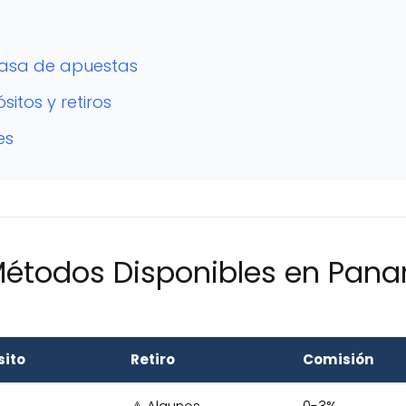
asa de apuestas
itos y retiros
es
Métodos Disponibles en Pan
sito
Retiro
Comisión