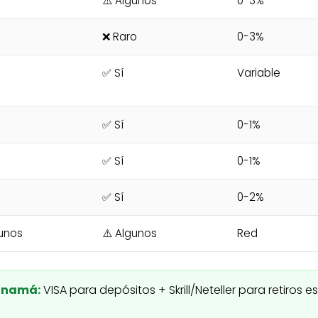
⚠️ Algunos
0-3%
❌ Raro
0-3%
✅ Sí
Variable
✅ Sí
0-1%
✅ Sí
0-1%
✅ Sí
0-2%
gunos
⚠️ Algunos
Red
anamá:
VISA para depósitos + Skrill/Neteller para retiros