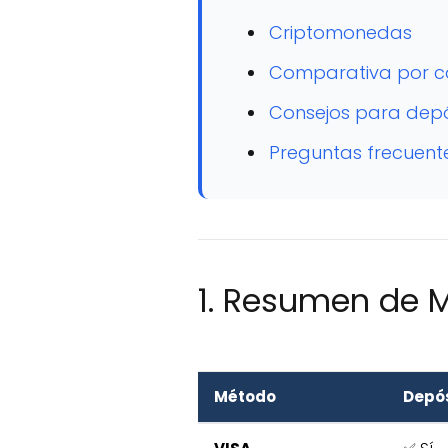
Criptomonedas
Comparativa por c
Consejos para depós
Preguntas frecuent
1. Resumen de 
Método
Depó