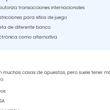
utoriza transacciones internacionales
stricciones para sitios de juego
jeta de diferente banco
ectrónica como alternativa
 muchas casas de apuestas, pero suele tener más
o.
eos
SA