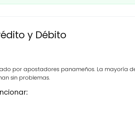
rédito y Débito
izado por apostadores panameños. La mayoría de 
an sin problemas.
ncionar: