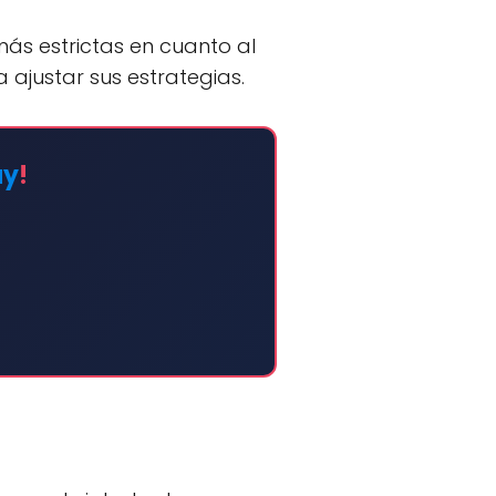
ás estrictas en cuanto al
a ajustar sus estrategias.
ay
!
o