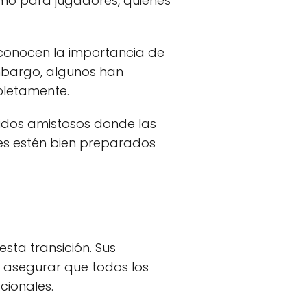
como para jugadores, quienes
reconocen la importancia de
embargo, algunos han
pletamente.
rtidos amistosos donde las
tes estén bien preparados
sta transición. Sus
a asegurar que todos los
cionales.