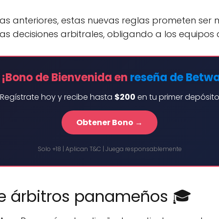
anteriores, estas nuevas reglas prometen ser m
as decisiones arbitrales, obligando a los equipos 
 ¡Bono de Bienvenida en
reseña de Betw
Regístrate hoy y recibe hasta
$200
en tu primer depósit
Obtener Bono →
Solo +18 | Aplican T&C | Juega responsablemente
e árbitros panameños 🎓